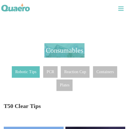
Consumables
Robotic Tips
PCR
Reaction Cup
Containers
Plates
T50 Clear Tips