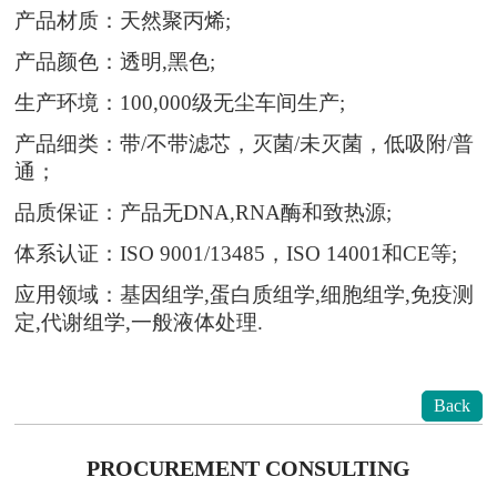
产品材质：天然聚丙烯
;
产品颜色：透明
,
黑色
;
生产环境：
100,000
级无尘车间生产
;
产品细类：带
/
不带滤芯，灭菌
/
未灭菌，低吸附
/
普
通；
品质保证：产品无
DNA,RNA
酶和致热源
;
体系认证：
ISO 9001/13485
，
ISO 14001
和
CE
等
;
应用领域：基因组学
,
蛋白质组学
,
细胞组学
,
免疫测
定
,
代谢组学
,
一般液体处理
.
Back
PROCUREMENT CONSULTING